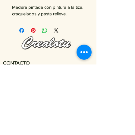
Madera pintada con pintura a la tiza, 
craquelados y pasta relieve.
CONTACTO
Dirección:
Calle Vicente Campo Nº 9
Correo electronico:
crealotuhuesca@gmail.com
TELÉFONOS:
Movil:
699-349-915
© Copyright 2022 Crealotu