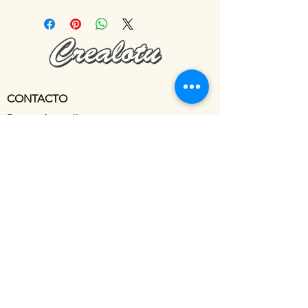
CONTACTO
Dirección:
Calle Vicente Campo Nº 9
Correo electronico:
crealotuhuesca@gmail.com
TELÉFONOS:
Movil:
699-349-915
© Copyright 2022 Crealotu