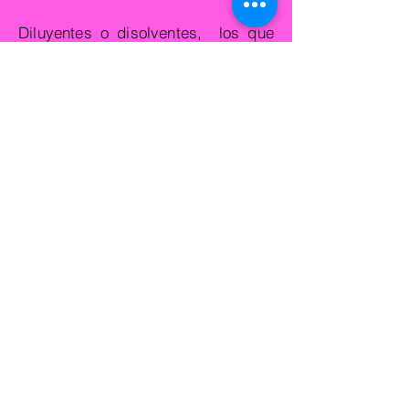
Diluyentes o disolventes, los que
más se usan son esencia de
trementina, aceite de linaza,
aguarrás... en nuestras clases
utilizamos Eco-Solvent, un aguarrás
inodoro.
Existe una gran variedad de
pinceles, redondo, plano, abanico,
lengua de gato, lainer o
delineadores, también se utilizan
mucho las espátulas.
Son necesarios recipientes para los
diluyentes y trapos para limpiar los
pinceles.
Para proteger y conservar nuestros
cuadros necesitamos barniz, que
puede ser Mate, Satinado o